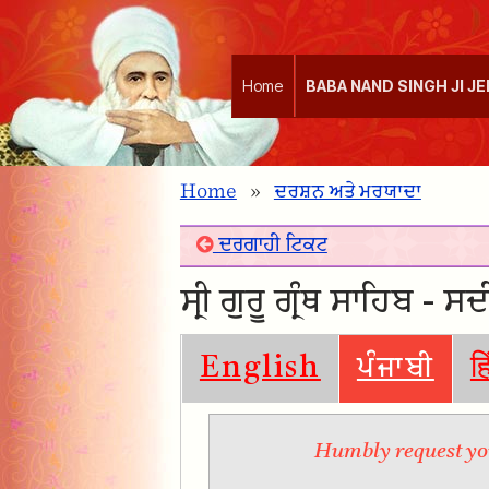
Home
BABA NAND SINGH JI J
Home
»
ਦਰਸ਼ਨ ਅਤੇ ਮਰਯਾਦਾ
ਦਰਗਾਹੀ ਟਿਕਟ
ਸ੍ਰੀ ਗੁਰੂ ਗ੍ਰੰਥ ਸਾਹਿਬ - 
English
ਪੰਜਾਬੀ
ह
Humbly request you