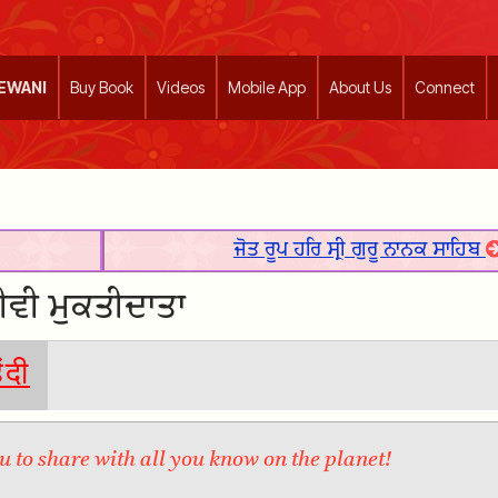
EEWANI
Buy Book
Videos
Mobile App
About Us
Connect
ਜੋਤ ਰੂਪ ਹਰਿ ਸ੍ਰੀ ਗੁਰੂ ਨਾਨਕ ਸਾਹਿਬ
ਸਦੀਵੀ ਮੁਕਤੀਦਾਤਾ
िंदी
 to share with all you know on the planet!