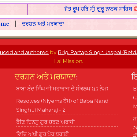
ਜੋਤ ਰੂਪ ਹਰਿ ਸ੍ਰੀ ਗੁਰੂ ਨਾਨਕ ਸਾਹਿਬ
ome
|
ਦਰਸ਼ਨ ਅਤੇ ਮਰਯਾਦਾ
uced and authored
by
Brig. Partap Singh Jaspal (Retd.
Lai Mission.
ਦਰਸ਼ਨ ਅਤੇ ਮਰਯਾਦਾ
:
ਇ
ਬਾਬਾ ਨੰਦ ਸਿੰਘ ਜੀ ਮਹਾਰਾਜ ਦੇ ਸੰਕਲਪ (13 ਨੇਮ)
B
(
Resolves (Niyems ਨੇਮ) of Baba Nand
M
Singh Ji Maharaj - 2
ਸ
ਰੈਣਿ ਦਿਨਸੁ ਗੁਰ ਚਰਣ ਅਰਾਧੀ
2
ਵਿਚਿ ਅਖੀ ਗੁਰ ਪੈਰ ਧਰਾਈ
ਚ