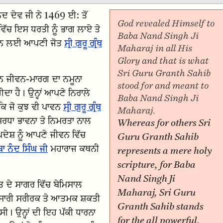
ਨਦ ਦੇਵ ਜੀ ਨੇ 1469 ਈ: ਤੋਂ
God revealed Himself to
ਿੱਚ ਇਸ ਧਰਤੀ ਨੂੰ ਭਾਗ ਲਾਏ ਤੇ
Baba Nand Singh Ji
ਕਰਨ ਲਈ ਆਪਣੀ ਜੋਤ
ਸ੍ਰੀ ਗੁਰੂ ਗ੍ਰੰਥ
Maharaj in all His
Glory and that is what
Sri Guru Granth Sahib
ੂਰਨ ਜੀਵਨ-ਮਾਰਗ ਦਾ ਨਮੂਨਾ
stood for and meant to
ਾ ਹੈ। ਉਨ੍ਹਾਂ ਆਪਣੇ ਨਿਰਾਲੇ
Baba Nand Singh Ji
 ਕਿ ਜੋ ਕੁਝ ਵੀ ਪਾਵਨ
ਸ੍ਰੀ ਗੁਰੂ ਗ੍ਰੰਥ
Maharaj.
ਰਧਾ ਭਾਵਨਾ ਤੇ ਨਿਮਰਤਾ ਨਾਲ
Whereas for others Sri
ਦੇਸ਼ ਨੂੰ ਆਪਣੇ ਜੀਵਨ ਵਿੱਚ
Guru Granth Sahib
ਬਾ ਨੰਦ ਸਿੰਘ ਜੀ
ਮਹਾਰਾਜ ਕਥਨੀ
represents a mere holy
scripture, for Baba
Nand Singh Ji
ਤ ਦੇ ਸਾਗਰ ਵਿੱਚ ਬੇਮਿਸਾਲ
Maharaj, Sri Guru
ੀ ਸਾਰੀ ਸਰੀਰਕ ਤੇ ਆਤਮਕ ਸ਼ਕਤੀ
Granth Sahib stands
ੀ। ਉਨ੍ਹਾਂ ਦੀ ਇਹ ਪੱਕੀ ਧਾਰਨਾ
for the all powerful,