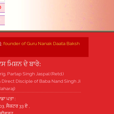
)
, founder of Guru Nanak Daata Baksh
ਸ ਮਿਸ਼ਨ ਦੇ ਬਾਰੇ:
rig. Partap Singh Jaspal (Retd.)
a Direct Disciple of Baba Nand Singh Ji
aharaj)
ਾਡਾ ਪਤਾ :
03, ਸੈਕਟਰ 33 ਏ ,
ੰਡੀਗੜ੍ਹ ,