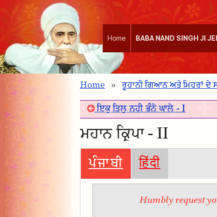
Home
BABA NAND SINGH JI J
Home
»
ਰੂਹਾਨੀ ਗਿਆਨ ਅਤੇ ਮਿਹਰਾਂ ਦੇ
ਇਕੁ ਤਿਲੁ ਨਹੀ ਭੰਨੇ ਘਾਲੇ - I
ਮਹਾਨ ਕ੍ਰਿਪਾ - II
ਪੰਜਾਬੀ
हिंदी
Humbly request you