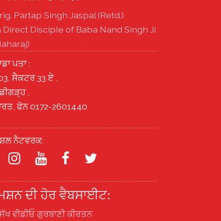
rig. Partap Singh Jaspal (Retd.)
a Direct Disciple of Baba Nand Singh Ji
aharaj)
ਾਡਾ ਪਤਾ :
03, ਸੈਕਟਰ 33 ਏ ,
ੰਡੀਗੜ੍ਹ ,
ਾਰਤ, ਫੋਨ 0172-2601440
ੋਸ਼ਲ ਨੈਟਵਰਕ:
ਿਸ਼ਨ ਦੀ ਹੋਰ ਵੈਬਸਾਈਟ:
ਿੱਖ ਵੀਡੀਓ ਗੁਰਬਾਣੀ ਕੀਰਤਨ