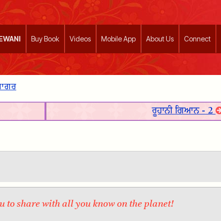
EEWANI
Buy Book
Videos
Mobile App
About Us
Connect
 ਸਾਗਰ
ਰੂਹਾਨੀ ਗਿਆਨ - 2
 to share with all you know on the planet!