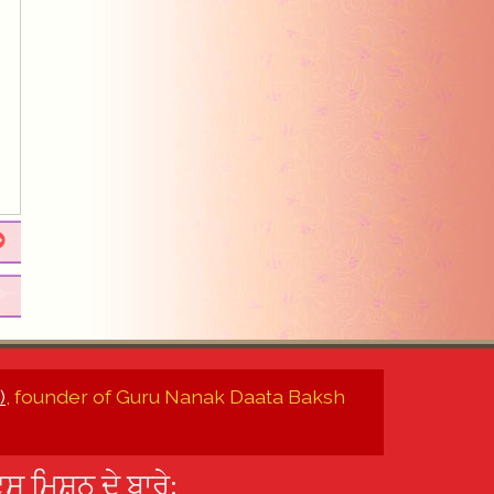
)
, founder of Guru Nanak Daata Baksh
ਸ ਮਿਸ਼ਨ ਦੇ ਬਾਰੇ: