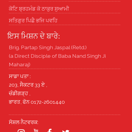
ਕੋਟਿ ਬ੍ਰਹਮੰਡ ਕੋ ਠਾਕੁਰ ਸੁਆਮੀ
ਸਤਿਗੁਰ ਪਿਛੈ ਭਜਿ ਪਵਹਿ
ਇਸ ਮਿਸ਼ਨ ਦੇ ਬਾਰੇ:
Brig. Partap Singh Jaspal (Retd.)
(a Direct Disciple of Baba Nand Singh Ji
Maharaj)
ਸਾਡਾ ਪਤਾ :
203, ਸੈਕਟਰ 33 ਏ ,
ਚੰਡੀਗੜ੍ਹ ,
ਭਾਰਤ, ਫੋਨ 0172-2601440
ਸੋਸ਼ਲ ਨੈਟਵਰਕ: