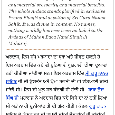
any material prosperity and material benefits.
The whole Ardaas stands glorified in exclusive
Prema Bhagti and devotion of Sri Guru Nanak
Sahib. It was divine in content. No names,
nothing worldly has ever been included in the
Ardaas of Mahan Baba Nand Singh Ji
Maharaj.
ਅਰਦਾਸ, ਇਸ ਸ਼ੁੱਧ ਮਰਯਾਦਾ ਦਾ ਧੁਰਾ ਅਤੇ ਜੀਵਨ ਸ਼ਕਤੀ ਹੈ।
ਇਸ ਅਰਦਾਸ ਵਿੱਚ ਕਦੇ ਵੀ ਦੁਨਿਆਵੀ ਖੁਸ਼ਹਾਲੀ ਦੀਆਂ ਦੁਆਵਾਂ
ਨਹੀਂ ਕੀਤੀਆਂ ਜਾਂਦੀਆਂ ਸਨ। ਇਸ ਅਰਦਾਸ ਵਿੱਚ
ਸ੍ਰੀ ਗੁਰੂ ਨਾਨਕ
ਸਾਹਿਬ
ਜੀ ਦੀ ਉਸਤੱਤ ਅਤੇ ਪ੍ਰੇਮਾ-ਭਗਤੀ ਦੀ ਹੀ ਵਡਿਆਈ ਕੀਤੀ
ਜਾਂਦੀ ਸੀ। ਇਸ ਦੀ ਮੂਲ ਸੁਰ ਬੰਦਗੀ ਹੀ ਹੁੰਦੀ ਸੀ।
ਬਾਬਾ ਨੰਦ
ਸਿੰਘ ਜੀ
ਮਹਾਰਾਜ ਨੇ ਅਰਦਾਸ ਵਿੱਚ ਕਦੇ ਕਿਸੇ ਦਾ ਨਾਂ ਨਹੀਂ ਲਿਆ
ਸੀ ਅਤੇ ਨਾ ਹੀ ਦੁਨੀਆਂਦਾਰੀ ਦੀ ਗੱਲ ਕੀਤੀ। ਕੇਵਲ
ਗੁਰੂ ਨਾਨਕ
ਸਾਹਿਬ ਦੇ ਵਿਸ਼ਵ ਨੂਰ ਦੀ ਪ੍ਰਾਪਤੀ ਦੀਆਂ ਜੋਦੜੀਆਂ ਹੀ ਕੀਤੀਆਂ