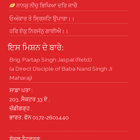
ਨਾਨਕੁ ਨੀਚੁ ਭਿਖਿਆ ਦਰਿ ਜਾਚੈ
ਓਅੰਕਾਰ ਤੇ ਸ੍ਰਿਸਟਿ ਉਪਾਰਾ।।
ਹਰਿ ਏਕੁ ਨਿਰਜੰਨੁ ਗਾਈਐ।।
ਇਸ ਮਿਸ਼ਨ ਦੇ ਬਾਰੇ:
Brig. Partap Singh Jaspal (Retd.)
(a Direct Disciple of Baba Nand Singh Ji
Maharaj)
ਸਾਡਾ ਪਤਾ :
203, ਸੈਕਟਰ 33 ਏ ,
ਚੰਡੀਗੜ੍ਹ ,
ਭਾਰਤ, ਫੋਨ 0172-2601440
ਸੋਸ਼ਲ ਨੈਟਵਰਕ: