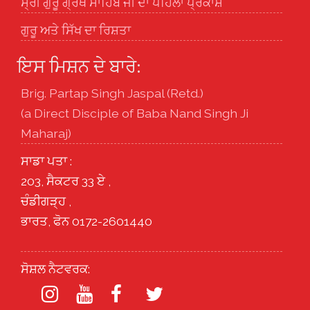
ਸ੍ਰੀ ਗੁਰੂ ਗ੍ਰੰਥ ਸਾਹਿਬ ਜੀ ਦਾ ਪਹਿਲਾ ਪ੍ਰਕਾਸ਼
ਗੁਰੂ ਅਤੇ ਸਿੱਖ ਦਾ ਰਿਸ਼ਤਾ
ਇਸ ਮਿਸ਼ਨ ਦੇ ਬਾਰੇ:
Brig. Partap Singh Jaspal (Retd.)
(a Direct Disciple of Baba Nand Singh Ji
Maharaj)
ਸਾਡਾ ਪਤਾ :
203, ਸੈਕਟਰ 33 ਏ ,
ਚੰਡੀਗੜ੍ਹ ,
ਭਾਰਤ, ਫੋਨ 0172-2601440
ਸੋਸ਼ਲ ਨੈਟਵਰਕ: