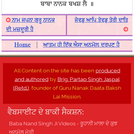
ਬਾਬਾ ਨਾਨਕ ਬਖਸ਼ ਲੈ ॥
ਨਾਮ ਜਪਨਾ ਗੁਰੂ ਨਾਨਕ
ਜੇਵਡੁ ਆਪਿ ਤੇਵਡੁ ਤੇਰੀ ਦਾਤਿ
ਦੀ ਮਜ਼ਦੂਰੀ ਹੈ
Home
|
ਆਤਮ ਹੀ ਇੱਕ ਐਸਾ ਅਨਮੋਲ ਦਰਪਣ ਹੈ
All Content on the site has been
produced
and authored
by
Brig. Partap Singh Jaspal
(Retd.)
, founder of Guru Nanak Daata Baksh
Lai Mission.
ਵੈਬਸਾਈਟ ਦੇ ਬਾਕੀ ਸੈਕਸ਼ਨ:
Baba Nand Singh Ji Videos - ਰੂਹਾਨੀ ਮਾਲਾ ਦੇ ਕੁਝ
ਅਨਮੋਲ ਮੋਤੀ