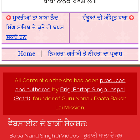
ਬਾਬਾ ਨਾਨਕ ਬਖਸ਼ ਲੈ॥
ਮੁਕਤੀਆਂ ਤਾਂ ਬਾਬਾ ਨੰਦ
ਹੰਝੂਆਂ ਦੀ ਅੰਮ੍ਰਿਤ ਧਾਰਾ
ਸਿੰਘ ਸਾਹਿਬ ਦੇ ਕੁੱਤੇ ਵੀ ਬਖਸ਼
ਸਕਦੇ ਹਨ
Home
|
ਨਿਮਰਤਾ-ਗਰੀਬੀ ਤੇ ਨੀਚਤਾ ਦਾ ਪ੍ਰਕਾਸ਼
All Content on the site has been
produced
and authored
by
Brig. Partap Singh Jaspal
(Retd.)
, founder of Guru Nanak Daata Baksh
Lai Mission.
ਵੈਬਸਾਈਟ ਦੇ ਬਾਕੀ ਸੈਕਸ਼ਨ:
Baba Nand Singh Ji Videos - ਰੂਹਾਨੀ ਮਾਲਾ ਦੇ ਕੁਝ