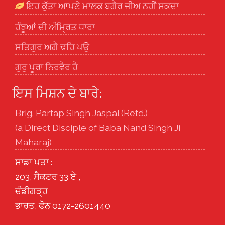
ਇਹ ਕੁੱਤਾ ਆਪਣੇ ਮਾਲਕ ਬਗੈਰ ਜੀਅ ਨਹੀਂ ਸਕਦਾ
ਹੰਝੂਆਂ ਦੀ ਅੰਮ੍ਰਿਤ ਧਾਰਾ
ਸਤਿਗੁਰ ਅਗੈ ਢਹਿ ਪਉ
ਗੁਰੁ ਪੂਰਾ ਨਿਰਵੈਰ ਹੈ
ਇਸ ਮਿਸ਼ਨ ਦੇ ਬਾਰੇ:
Brig. Partap Singh Jaspal (Retd.)
(a Direct Disciple of Baba Nand Singh Ji
Maharaj)
ਸਾਡਾ ਪਤਾ :
203, ਸੈਕਟਰ 33 ਏ ,
ਚੰਡੀਗੜ੍ਹ ,
ਭਾਰਤ, ਫੋਨ 0172-2601440