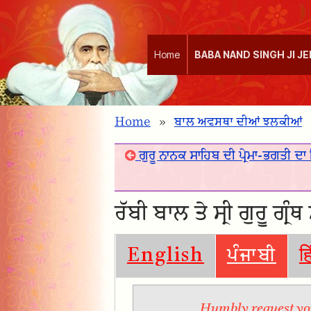
Home
BABA NAND SINGH JI J
Home
»
ਬਾਲ ਅਵਸਥਾ ਦੀਆਂ ਝਲਕੀਆਂ
ਗੁਰੂ ਨਾਨਕ ਸਾਹਿਬ ਦੀ ਪ੍ਰੇਮਾ-ਭਗਤੀ ਦਾ
ਰੱਬੀ ਬਾਲ ਤੇ ਸ੍ਰੀ ਗੁਰੂ ਗ੍ਰ
English
ਪੰਜਾਬੀ
ह
Humbly request you