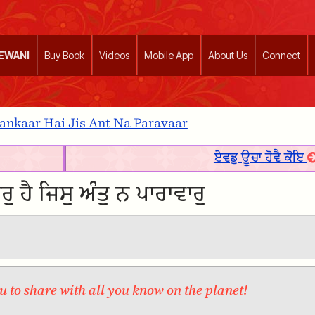
EEWANI
Buy Book
Videos
Mobile App
About Us
Connect
nkaar Hai Jis Ant Na Paravaar
ਏਵਡੁ ਊਚਾ ਹੋਵੈ ਕੋਇ
ਰੁ ਹੈ ਜਿਸੁ ਅੰਤੁ ਨ ਪਾਰਾਵਾਰੁ
 to share with all you know on the planet!