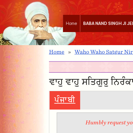
Home
BABA NAND SINGH JI J
Home
»
Waho Waho Satgur Nira
ਵਾਹੁ ਵਾਹੁ ਸਤਿਗੁਰੁ ਨਿਰੰਕਾ
ਪੰਜਾਬੀ
Humbly request you