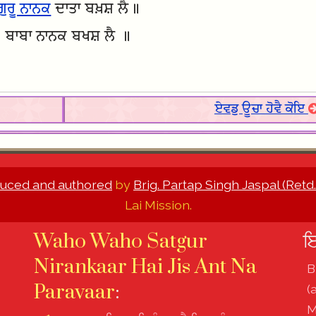
ਗੁਰੂ ਨਾਨਕ
ਦਾਤਾ ਬਖ਼ਸ਼ ਲੈ॥
ਬਾਬਾ ਨਾਨਕ ਬਖਸ਼ ਲੈ ॥
ਏਵਡੁ ਊਚਾ ਹੋਵੈ ਕੋਇ
uced and authored
by
Brig. Partap Singh Jaspal (Retd.
Lai Mission.
Waho Waho Satgur
ਇ
Nirankaar Hai Jis Ant Na
B
Paravaar
:
(
M