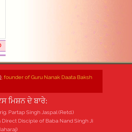
)
, founder of Guru Nanak Daata Baksh
ਸ ਮਿਸ਼ਨ ਦੇ ਬਾਰੇ:
rig. Partap Singh Jaspal (Retd.)
a Direct Disciple of Baba Nand Singh Ji
aharaj)