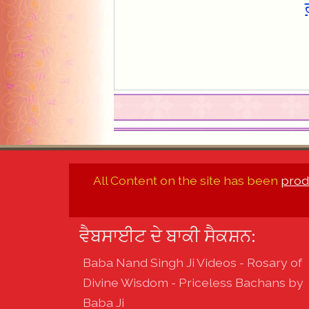
All Content on the site has been
prod
ਵੈਬਸਾਈਟ ਦੇ ਬਾਕੀ ਸੈਕਸ਼ਨ:
Baba Nand Singh Ji Videos - Rosary of
Divine Wisdom - Priceless Bachans by
Baba Ji