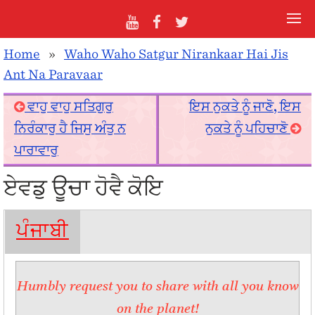
Home
»
Waho Waho Satgur Nirankaar Hai Jis
Ant Na Paravaar
ਵਾਹੁ ਵਾਹੁ ਸਤਿਗੁਰੁ
ਇਸ ਨੁਕਤੇ ਨੂੰ ਜਾਣੋ, ਇਸ
ਨਿਰੰਕਾਰੁ ਹੈ ਜਿਸੁ ਅੰਤੁ ਨ
ਨੁਕਤੇ ਨੂੰ ਪਹਿਚਾਣੋ
ਪਾਰਾਵਾਰੁ
ਏਵਡੁ ਊਚਾ ਹੋਵੈ ਕੋਇ
ਪੰਜਾਬੀ
Humbly request you to share with all you know
on the planet!