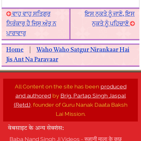
ਵਾਹੁ ਵਾਹੁ ਸਤਿਗੁਰੁ
ਇਸ ਨੁਕਤੇ ਨੂੰ ਜਾਣੋ, ਇਸ
ਨਿਰੰਕਾਰੁ ਹੈ ਜਿਸੁ ਅੰਤੁ ਨ
ਨੁਕਤੇ ਨੂੰ ਪਹਿਚਾਣੋ
ਪਾਰਾਵਾਰੁ
Home
|
Waho Waho Satgur Nirankaar Hai
Jis Ant Na Paravaar
All Content on the site has been
produced
and authored
by
Brig. Partap Singh Jaspal
(Retd.)
, founder of Guru Nanak Daata Baksh
Lai Mission.
वेबसाइट के अन्य सेक्शंस:
Baba Nand Singh Ji Videos - रूहानी माला के कुछ