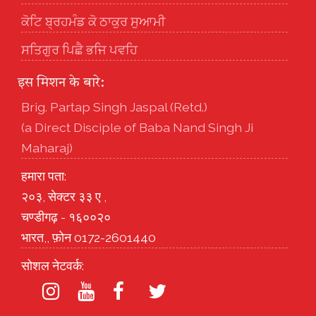
ਕੋਟਿ ਬ੍ਰਹਮੰਡ ਕੋ ਠਾਕੁਰ ਸੁਆਮੀ
ਸਤਿਗੁਰ ਪਿਛੈ ਭਜਿ ਪਵਹਿ
इस मिशन के बारे:
Brig. Partap Singh Jaspal (Retd.)
(a Direct Disciple of Baba Nand Singh Ji
Maharaj)
हमारा पता:
२०३, सेक्टर ३३ ए ,
चण्डीगढ़ - १६००२०
भारत,, फ़ोन 0172-2601440
सोशल नेटवर्क: