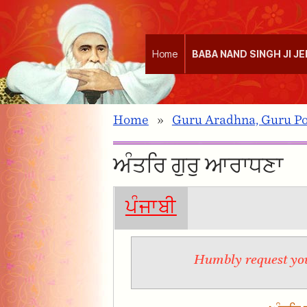
Home
BABA NAND SINGH JI J
Home
»
Guru Aradhna, Guru Po
ਅੰਤਰਿ ਗੁਰੁ ਆਰਾਧਣਾ
ਪੰਜਾਬੀ
Humbly request you