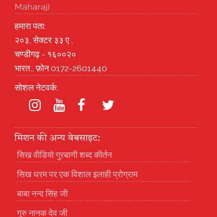
Maharaj)
हमारा पता:
२०३, सेक्टर ३३ ए ,
चण्डीगढ़ - १६००२०
भारत,, फ़ोन 0172-2601440
सोशल नेटवर्क:
मिशन की अन्य वेबसाइट:
सिख वीडियो गुरबाणी शब्द कीर्तन
सिख धरम पर एक विशाल इलाही प्रोग्राम
बाबा नन्द सिंह जी
गुरु नानक देव जी