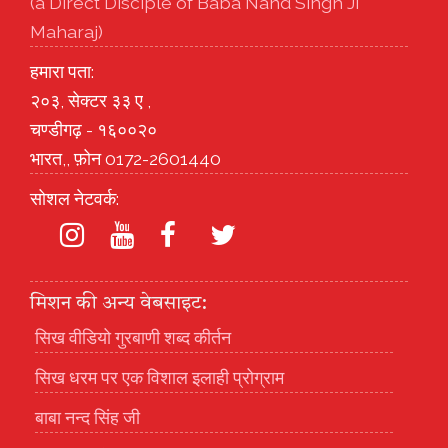
(a Direct Disciple of Baba Nand Singh Ji
Maharaj)
हमारा पता:
२०३, सेक्टर ३३ ए ,
चण्डीगढ़ - १६००२०
भारत,, फ़ोन 0172-2601440
सोशल नेटवर्क:
मिशन की अन्य वेबसाइट:
सिख वीडियो गुरबाणी शब्द कीर्तन
सिख धरम पर एक विशाल इलाही प्रोग्राम
बाबा नन्द सिंह जी