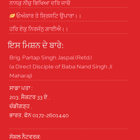
ਨਾਨਕੁ ਨੀਚੁ ਭਿਖਿਆ ਦਰਿ ਜਾਚੈ
ਓਅੰਕਾਰ ਤੇ ਸ੍ਰਿਸਟਿ ਉਪਾਰਾ।।
ਹਰਿ ਏਕੁ ਨਿਰਜੰਨੁ ਗਾਈਐ।।
ਇਸ ਮਿਸ਼ਨ ਦੇ ਬਾਰੇ:
Brig. Partap Singh Jaspal (Retd.)
(a Direct Disciple of Baba Nand Singh Ji
Maharaj)
ਸਾਡਾ ਪਤਾ :
203, ਸੈਕਟਰ 33 ਏ ,
ਚੰਡੀਗੜ੍ਹ ,
ਭਾਰਤ, ਫੋਨ 0172-2601440
ਸੋਸ਼ਲ ਨੈਟਵਰਕ: