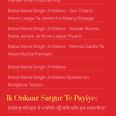
Nanak Shah Patshah Ka
Baba Nand Singh Ji Videos - Gur Charni
Mann Laaga Ta Jamm Ka Maarg Bhaaga
Baba Nand Singh Ji Videos - Nanak Runna
Baba Janiye Je Rove Laaye Piyaro
Baba Nand Singh Ji Videos - Nimrta Garibi Te
Neechta Da Parkash
Baba Nand Singh Ji Videos
Baba Nand Singh Ji Videos Quotes on
Religious Topics
Ik Onkaar Satgur Te Payiye
:
ਏਕੰਕਾਰੁ ਸਤਿਗੁਰ ਤੇ ਪਾਈਐ ਹਉ ਬਲਿ ਬਲਿ ਗੁਰ ਦਰਸਾਇਣਾ