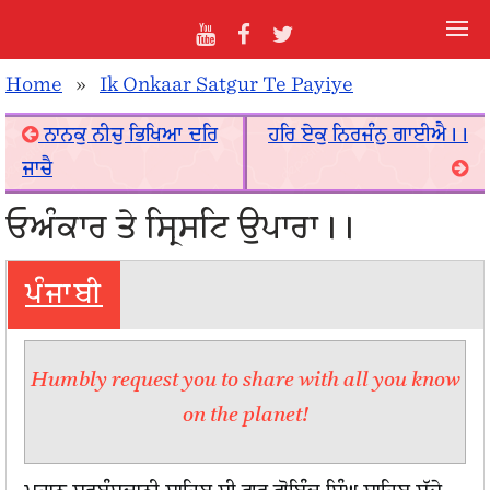
Home
»
Ik Onkaar Satgur Te Payiye
ਨਾਨਕੁ ਨੀਚੁ ਭਿਖਿਆ ਦਰਿ
ਹਰਿ ਏਕੁ ਨਿਰਜੰਨੁ ਗਾਈਐ।।
ਜਾਚੈ
ਓਅੰਕਾਰ ਤੇ ਸ੍ਰਿਸਟਿ ਉਪਾਰਾ।।
ਪੰਜਾਬੀ
Humbly request you to share with all you know
on the planet!