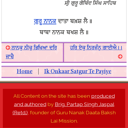
ਸ੍ਰੀ ਗੁਰੂ ਗੋਬਿੰਦ ਸਿੰਘ ਸਾਹਿਬ
ਗੁਰੂ ਨਾਨਕ
ਦਾਤਾ ਬਖ਼ਸ਼ ਲੈ॥
ਬਾਬਾ ਨਾਨਕ ਬਖਸ਼ ਲੈ॥
ਨਾਨਕੁ ਨੀਚੁ ਭਿਖਿਆ ਦਰਿ
ਹਰਿ ਏਕੁ ਨਿਰਜੰਨੁ ਗਾਈਐ।।
ਜਾਚੈ
Home
|
Ik Onkaar Satgur Te Payiye
All Content on the site has been
produced
and authored
by
Brig. Partap Singh Jaspal
(Retd.)
, founder of Guru Nanak Daata Baksh
Lai Mission.