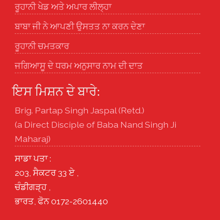
ਰੂਹਾਨੀ ਖੇਡ ਅਤੇ ਅਪਾਰ ਲੀਲ੍ਹਾ
ਬਾਬਾ ਜੀ ਨੇ ਆਪਣੀ ਉਸਤਤ ਨਾ ਕਰਨ ਦੇਣਾ
ਰੂਹਾਨੀ ਚਮਤਕਾਰ
ਜਗਿਆਸੂ ਦੇ ਧਰਮ ਅਨੁਸਾਰ ਨਾਮ ਦੀ ਦਾਤ
ਇਸ ਮਿਸ਼ਨ ਦੇ ਬਾਰੇ:
Brig. Partap Singh Jaspal (Retd.)
(a Direct Disciple of Baba Nand Singh Ji
Maharaj)
ਸਾਡਾ ਪਤਾ :
203, ਸੈਕਟਰ 33 ਏ ,
ਚੰਡੀਗੜ੍ਹ ,
ਭਾਰਤ, ਫੋਨ 0172-2601440